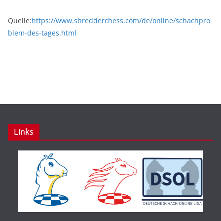
Quelle:
https://www.shredderchess.com/de/online/schachpro
blem-des-tages.html
Links