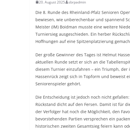
20. August 2025
sbrpadmin
Die 8. Runde des Rheinland-Pfalz Senioren Ope
bewiesen, wie unberechenbar und spannend Sch
Meister (IM) Boidman musste eine weitere Nied
Turniersieg ausgeschieden. Ein herber Rückschla
Hoffnungen auf eine Spitzenplatzierung gemacht
Der große Gewinner des Tages ist Helmut Hassen
aktuellen Runde setzt er sich an die Tabellensp
diesem Turnier einzufahren – ein Triumph, der 
Hassenrück zeigt sich in Topform und beweist ei
Seniorenspieler gehört.
Die Entscheidung ist jedoch noch nicht gefallen
Rückstand dicht auf den Fersen. Damit ist für d
der Verfolger hat noch die Möglichkeit, den Favo
bevorstehenden Partien versprechen ein packen
historischen zweiten Gesamtsieg feiern kann ode