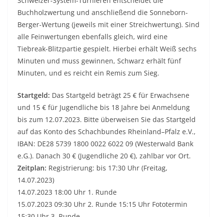
Schweizer-System-Turnieren entscheidet die
Buchholzwertung und anschließend die Sonneborn-
Berger-Wertung (jeweils mit einer Streichwertung). Sind
alle Feinwertungen ebenfalls gleich, wird eine
Tiebreak-Blitzpartie gespielt. Hierbei erhält Weiß sechs
Minuten und muss gewinnen, Schwarz erhält fünf
Minuten, und es reicht ein Remis zum Sieg.
Startgeld:
Das
Startgeld beträgt
2
5
€
für Erwachsene
und
1
5
€
für
Jugendliche bis 18
Jahre
bei
Anmeldung
bis zum
1
2
.
0
7
.202
3
.
B
itte überweisen Sie das
Startgeld
auf das Konto des
Schachbundes
Rheinland
–
Pfalz e.V.,
IBA
N
:
DE28 5739 1800 0022 6022 09
(
Westerwald Bank
e.G.
)
.
Danach
3
0
€
(Jugen
d
liche
20
€
)
,
zahlbar vor Ort.
Zeitplan:
Registrier
ung
:
bis 1
7
:
30
Uhr
(Freita
g
,
14
.0
7
.202
3
)
14
.0
7
.202
3
18:00 Uhr
1. Runde
15
.
07
.202
3
09
:
3
0 Uhr
2. Rund
e
1
5
:
15 Uhr
Fototermin
1
5
:
3
0 Uhr
3. Runde