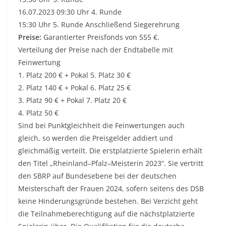
16
.0
7
.202
3
09
:
3
0 Uhr
4. Runde
1
5
:
3
0 Uhr
5. Runde
Ansch
l
ießend Siegerehrung
Preise:
Garantierter Preisfond
s
von
555
€
.
Verteilung
der Preise
n
ac
h der Endtabelle mit
Feinwertung
1. Platz
20
0 €
+ Pokal
5. Platz
3
0
€
2. Platz
1
4
0 €
+ Pokal
6. Platz
25
€
3. Platz
9
0 €
+ Pokal
7. Platz
20 €
4. Platz
5
0
€
Sind
bei Punktgleichheit
die Feinwertungen auch
gleich, so werde
n die Preisgel
der addier
t
und
gleichmäßig verteilt.
Die
erstplatzierte
Spielerin
erhält
den Titel
„
Rheinland
–
Pfalz
–
Meisterin
202
3
“
.
Sie vertritt
den SB
RP auf Bundesebene bei der deutschen
M
eisterschaft der Fr
auen 202
4
,
sofern seitens des DSB
keine Hinderungsgründe bes
tehen.
Bei
V
erzicht geht
die Teilnahme
berechtigung auf die nächstplatzierte