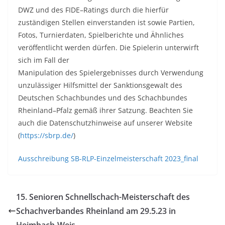
DW
Z und des FIDE
–
Ratings durch die hierfür
zuständigen Stellen einverstanden ist sowie
P
a
rtien,
Fotos, Turnierdaten, Spielberichte und Äh
nliches
veröffentlicht werden dürfe
n.
Die
Spielerin unterwirft
sich im Fall der
Manipulation des Spielergebnisses durch V
erwendung
unzulässiger Hilfsmittel der Sanktionsgewalt des
Deutschen Schachbundes
und
d
es Schachbundes
Rheinland
–
Pfalz gemäß ihrer Satz
ung. Beachten Sie
auch die Datensch
ut
zhin
weise auf unserer Website
(
https://sbrp.de/
)
Ausschreibung SB-RLP-Einzelmeisterschaft 2023_final
15. Senioren Schnellschach-Meisterschaft des
Schachverbandes Rheinland am 29.5.23 in