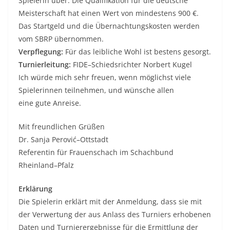
Spielerin über
.
Die
Qualifikation
für die
d
eutsche
Meisterschaft
hat
einen Wert von mindestens 900
€
.
Das
Startgeld und
die
Übernachtungskosten
werden
vom SB
R
P übernommen
.
Verpflegung
:
Für das leibliche Wohl ist bestens gesorgt.
Turnierleitung:
FIDE
–
Sch
i
edsrichter
Norbert
Kugel
Ich würde mich sehr f
reuen, wenn möglichst viele
Spieler
in
nen
teilnehmen
,
und
wünsche allen
eine gute Anreise
.
Mit freundlichen Grüßen
Dr. Sanja Perović
–
Ottstadt
Referentin für Frauenschach im Schachbund
Rheinland
–
Pfalz
E
rklärung
Die Spielerin erklärt mit der Anmeldung
, dass sie mit
der Verwertung der a
us
Anl
ass des Turniers erhobenen
Daten und
Turnierergebnisse für die Ermittlung der