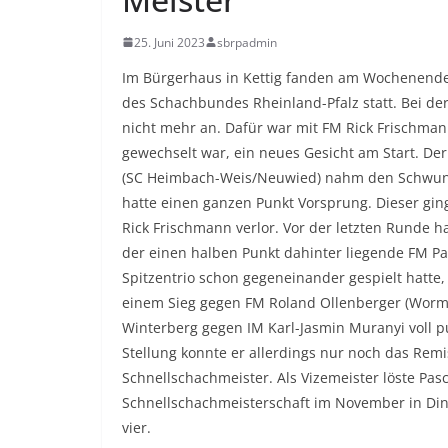
25. Juni 2023
sbrpadmin
Im Bürgerhaus in Kettig fanden am Wochenende 2
des Schachbundes Rheinland-Pfalz statt. Bei der
nicht mehr an. Dafür war mit FM Rick Frischma
gewechselt war, ein neues Gesicht am Start. De
(SC Heimbach-Weis/Neuwied) nahm den Schwung
hatte einen ganzen Punkt Vorsprung. Dieser gin
Rick Frischmann verlor. Vor der letzten Runde
der einen halben Punkt dahinter liegende FM Pa
Spitzentrio schon gegeneinander gespielt hatte,
einem Sieg gegen FM Roland Ollenberger (Worms)
Winterberg gegen IM Karl-Jasmin Muranyi voll p
Stellung konnte er allerdings nur noch das Remi
Schnellschachmeister. Als Vizemeister löste Pasc
Schnellschachmeisterschaft im November in Din
vier.