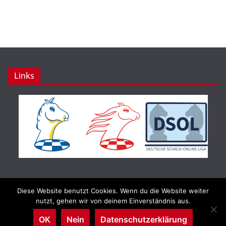
Links
Diese Website benutzt Cookies. Wenn du die Website weiter
Copyright © 2026
Schachbund Rheinland-Pfalz e.V.
. Alle
nutzt, gehen wir von deinem Einverständnis aus.
Rechte vorbehalten.
OK
Nein
Datenschutzerklärung
Theme:
ColorMag
von ThemeGrill. Präsentiert von
WordPress
.